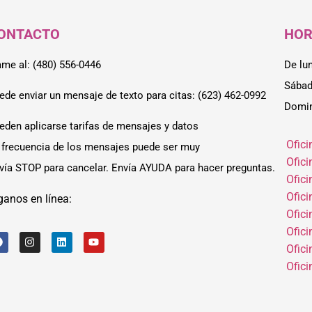
ONTACTO
HOR
ame al: (480) 556-0446
De lu
Sábad
ede enviar un mensaje de texto para citas: (623) 462-0992
Domin
eden aplicarse tarifas de mensajes y datos
Ofic
 frecuencia de los mensajes puede ser muy
Ofici
vía STOP para cancelar. Envía AYUDA para hacer preguntas.
Ofici
Ofici
ganos en línea:
Ofici
Ofici
Ofic
Ofici