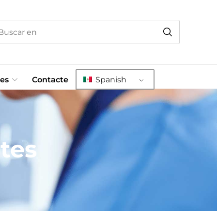
es
Contacte
Spanish
tes