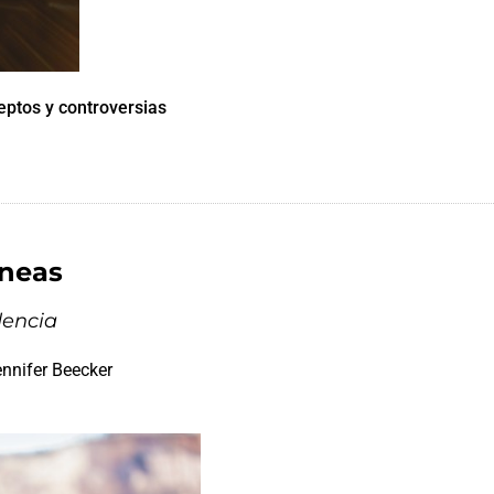
ptos y controversias
áneas
dencia
ennifer Beecker