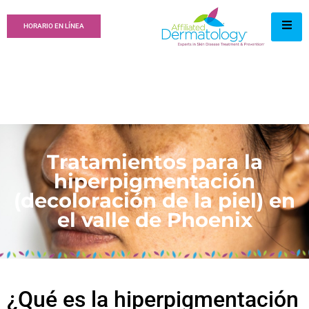
HORARIO EN LÍNEA
Tratamientos para la
hiperpigmentación
(decoloración de la piel) en
el valle de Phoenix
¿Qué es la hiperpigmentación