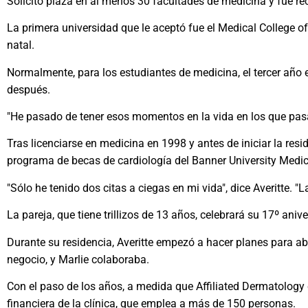
Solicitó plaza en al menos 30 facultades de medicina y fue r
La primera universidad que le aceptó fue el Medical College o
natal.
Normalmente, para los estudiantes de medicina, el tercer año 
después.
"He pasado de tener esos momentos en la vida en los que pasas
Tras licenciarse en medicina en 1998 y antes de iniciar la resi
programa de becas de cardiología del Banner University Medic
"Sólo he tenido dos citas a ciegas en mi vida", dice Averitte. "
La pareja, que tiene trillizos de 13 años, celebrará su 17º aniv
Durante su residencia, Averitte empezó a hacer planes para ab
negocio, y Marlie colaboraba.
Con el paso de los años, a medida que Affiliated Dermatology c
financiera de la clínica, que emplea a más de 150 personas.