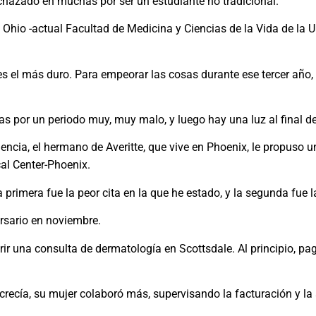
echazado en muchas por ser un estudiante no tradicional.
f Ohio -actual Facultad de Medicina y Ciencias de la Vida de la 
es el más duro. Para empeorar las cosas durante ese tercer año, 
 por un periodo muy, muy malo, y luego hay una luz al final del
dencia, el hermano de Averitte, que vive en Phoenix, le propuso 
al Center-Phoenix.
La primera fue la peor cita en la que he estado, y la segunda fue l
ersario en noviembre.
rir una consulta de dermatología en Scottsdale. Al principio, p
recía, su mujer colaboró más, supervisando la facturación y la 